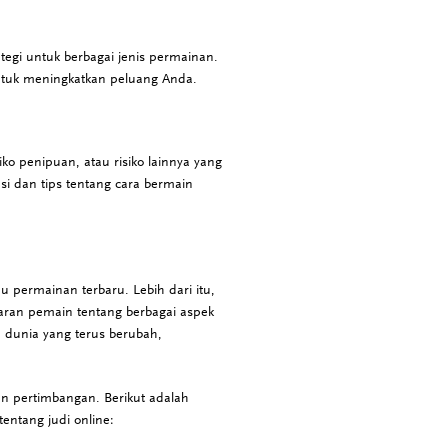
rategi untuk berbagai jenis permainan.
untuk meningkatkan peluang Anda.
isiko penipuan, atau risiko lainnya yang
si dan tips tentang cara bermain
u permainan terbaru. Lebih dari itu,
ran pemain tentang berbagai aspek
dunia yang terus berubah,
dan pertimbangan. Berikut adalah
entang judi online: