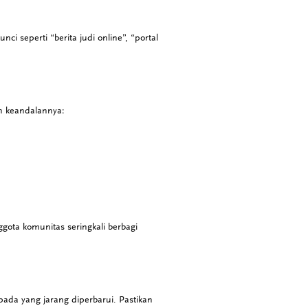
i seperti “berita judi online”, “portal
an keandalannya:
gota komunitas seringkali berbagi
ada yang jarang diperbarui. Pastikan