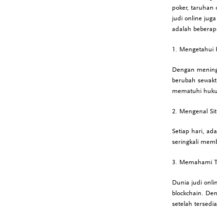
poker, taruhan 
judi online jug
adalah beberap
1. Mengetahui 
Dengan meningka
berubah sewaktu
mematuhi huku
2. Mengenal Si
Setiap hari, ad
seringkali memb
3. Memahami Tr
Dunia judi onli
blockchain. De
setelah tersedia