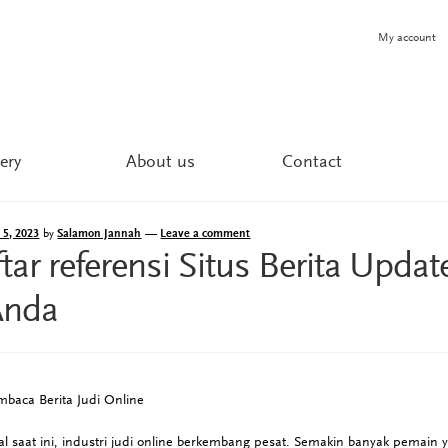
My account
ery
About us
Contact
 5, 2023
Salamon Jannah
Leave a comment
by
—
tar referensi Situs Berita Updat
Anda
baca Berita Judi Online
al saat ini, industri judi online berkembang pesat. Semakin banyak pemain y