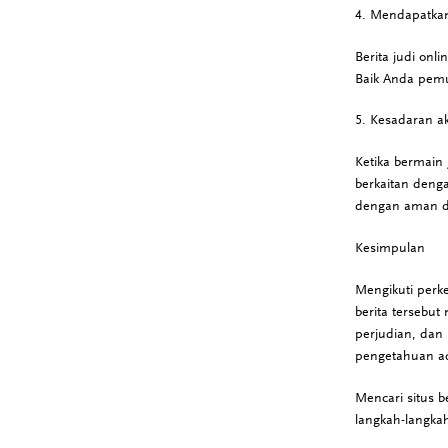
4. Mendapatkan
Berita judi onl
Baik Anda pemu
5. Kesadaran ak
Ketika bermain j
berkaitan denga
dengan aman d
Kesimpulan
Mengikuti perke
berita tersebu
perjudian, dan
pengetahuan ad
Mencari situs b
langkah-langka