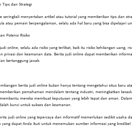
 Tips dan Strategi
ine seringkali menyertakan artikel atau tutorial yang memberikan tips dan st
la atau pemain berpengalaman, selalu ada hal baru yang bisa dipelajari 
an Potensi Risiko
udi online, selalu ada risiko yang terlibat, baik itu risiko kehilangan uang, r
n privasi dan keamanan data. Berita judi online dapat memberikan informa
an bertanggung jawab.
mbangan berita judi online bukan hanya tentang mengetahui situs baru ata
t memberikan pemahaman mendalam tentang industri, meningkatkan kesada
 membantu mereka membuat keputusan yang lebih tepat dan aman. Dalam 
alah kunci untuk sukses dan keamanan.
erita judi online yang tepercaya dan informatif memerlukan sedikit usaha 
h yang dapat Anda ikuti untuk menemukan sumber informasi yang kredibel t