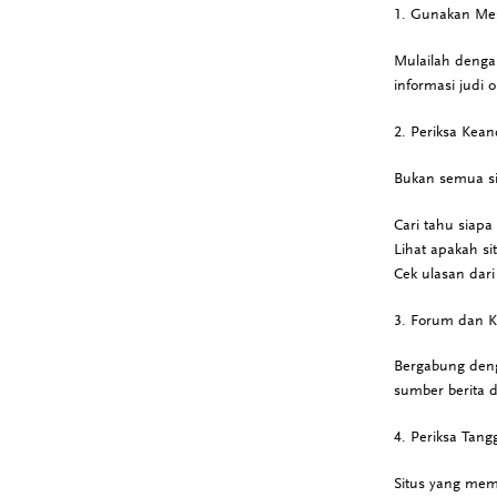
1. Gunakan Mes
Mulailah dengan
informasi judi o
2. Periksa Kea
Bukan semua si
Cari tahu siapa
Lihat apakah s
Cek ulasan dari
3. Forum dan 
Bergabung denga
sumber berita 
4. Periksa Tangg
Situs yang mem