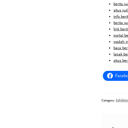
berita ju
situs jud
info beri
berita j
link beri
portal be
wadah in
baca ber
lapak ber
situs ber
Faceb
Exhibiti
Category: