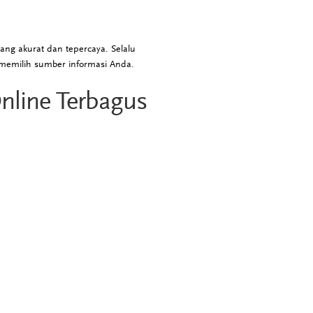
yang akurat dan tepercaya. Selalu
t memilih sumber informasi Anda.
Online Terbagus